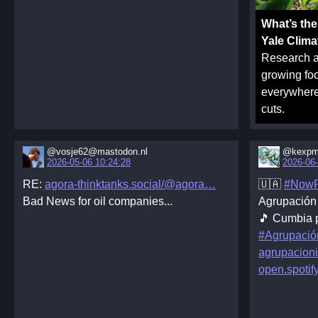
What’s the
Yale Clim
Research a
growing foo
everywhere,
cuts.
@vosje62@mastodon.nl
@kexpm
2026-05-06 10:24:28
2026-06-
RE:
agora-thinktanks.social/@agora
🇺🇦
#NowP
Bad News for oil companies...
Agrupación 
🎵 Cumbia p
#Agrupació
agrupacioni
open.spoti