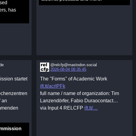
used
ers, has
de
@relcfp@mastodon.social
2026-08-04 08:35:45
ssion startet
The "Forms" of Academic Work
ift.tt/acrIPFk
rechenzentren
full name / name of organization: Tim
f an
Lanzendörfer, Fabio Duraocontact…
ommenden
via Input 4 RELCFP
ift.tt/…
ommission