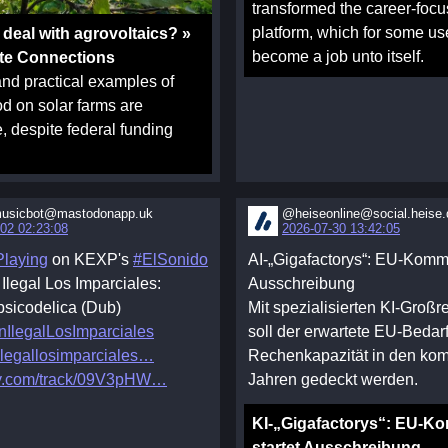
transformed the career-foc
platform, which for some us
 deal with agrovoltaics? »
become a job unto itself.
ate Connections
nd practical examples of
d on solar farms are
 despite federal funding
usicbot@mastodonapp.uk
@heiseonline@social.heise.
02 02:23:08
2026-07-30 13:42:05
laying
on KEXP's
#ElSonido
AI-„Gigafactorys“: EU-Kommi
Ilegal Los Imparciales:
Ausschreibung
sicodelica (Dub)
Mit spezialisierten KI-Groß
nIlegalLosImparciales
soll der erwartete EU-Bedar
legallosimparciales
Rechenkapazität in den k
fy.com/track/09V3pHW
Jahren gedeckt werden.
KI-„Gigafactorys“: EU-K
startet Ausschreibung