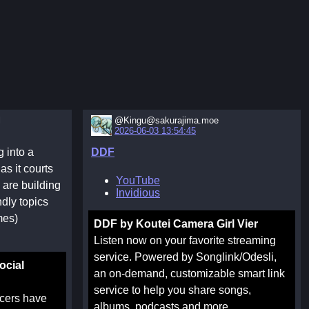
l
@Kingu@sakurajima.moe
2026-06-03 13:54:45
 into a
DDF
as it courts
YouTube
 are building
Invidious
dly topics
mes)
DDF by Koutei Camera Girl Vier
Listen now on your favorite streaming
service. Powered by Songlink/Odesli,
ocial
an on-demand, customizable smart link
service to help you share songs,
ncers have
albums, podcasts and more.