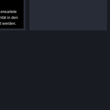
 erwartete
tät in den
t werden.