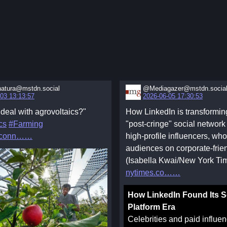
atura@mstdn.social
@Mediagazer@mstdn.socia
03 13:13:57
2026-06-05 17:30:53
 deal with agrovoltaics?"
How LinkedIn is transforming
cs
#Farming
"post-cringe" social network 
econn…
high-profile influencers, who
audiences on corporate-frien
(Isabella Kwai/New York Ti
nytimes.co…
How LinkedIn Found Its S
Platform Era
Celebrities and paid influe