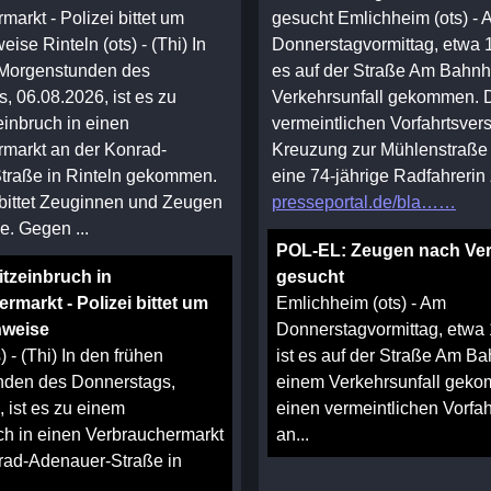
arkt - Polizei bittet um
gesucht Emlichheim (ots) -
se Rinteln (ots) - (Thi) In
Donnerstagvormittag, etwa 1
 Morgenstunden des
es auf der Straße Am Bahnh
, 06.08.2026, ist es zu
Verkehrsunfall gekommen. 
einbruch in einen
vermeintlichen Vorfahrtsver
markt an der Konrad-
Kreuzung zur Mühlenstraße
traße in Rinteln gekommen.
eine 74-jährige Radfahrerin z
 bittet Zeuginnen und Zeugen
presseportal.de/bla…
. Gegen ...
POL-EL: Zeugen nach Ver
itzeinbruch in
gesucht
rmarkt - Polizei bittet um
Emlichheim (ots) - Am
nweise
Donnerstagvormittag, etwa 
) - (Thi) In den frühen
ist es auf der Straße Am Ba
den des Donnerstags,
einem Verkehrsunfall gek
 ist es zu einem
einen vermeintlichen Vorfah
uch in einen Verbrauchermarkt
an...
rad-Adenauer-Straße in