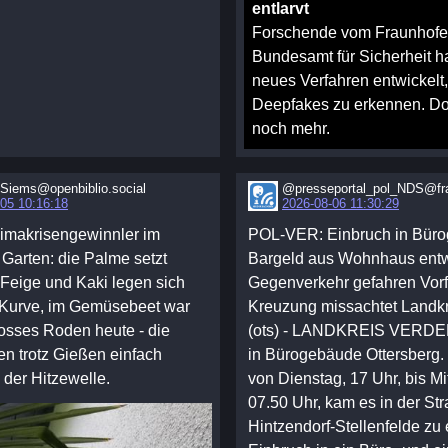
entlarvt
Forschende vom Fraunhofer-
Bundesamt für Sicherheit h
neues Verfahren entwickelt
Deepfakes zu erkennen. Do
noch mehr.
iems@openbiblio.social
@presseportal_pol_NDS@fr
05 10:16:18
2026-08-06 11:30:29
limakrisengewinnler im
POL-VER: Einbruch in Bür
Garten: die Palme setzt
Bargeld aus Wohnhaus entw
 Feige und Kaki legen sich
Gegenverkehr gefahren Vorf
 Kurve, im Gemüsebeet war
Kreuzung missachtet Landk
osses Roden heute - die
(ots) - LANDKREIS VERDE
n trotz Gießen einfach
in Bürogebäude Ottersberg. I
 der Hitzewelle.
von Dienstag, 17 Uhr, bis Mi
07.50 Uhr, kam es in der St
Hintzendorf-Stellenfelde zu