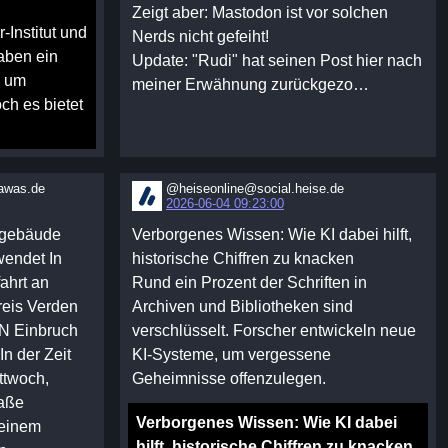
Zeigt aber: Mastodon ist vor solchen
Institut und
Nerds nicht gefeiht!
aben ein
Update: "Rudi" hat seinen Post hier nach
, um
meiner Erwähnung zurückgezo…
ch es bietet
awas.de
@heiseonline@social.heise.de
2026-06-04 09:23:00
ogebäude
Verborgenes Wissen: Wie KI dabei hilft,
endet In
historische Chiffren zu knacken
ahrt an
Rund ein Prozent der Schriften in
reis Verden
Archiven und Bibliotheken sind
N Einbruch
verschlüsselt. Forscher entwickeln neue
n der Zeit
KI-Systeme, um vergessene
ttwoch,
Geheimnisse offenzulegen.
raße
Verborgenes Wissen: Wie KI dabei
 einem
hilft, historische Chiffren zu knacken