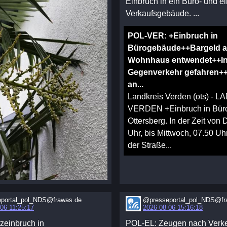
Einbruch in ein Büro- und ei
Verkaufsgebäude. ...
POL-VER: +Einbruch in
Bürogebäude++Bargeld 
Wohnhaus entwendet++I
Gegenverkehr gefahren++
an...
Landkreis Verden (ots) - 
VERDEN +Einbruch in Bü
Ottersberg. In der Zeit von 
Uhr, bis Mittwoch, 07.50 Uh
der Straße...
portal_pol_NDS@frawas.de
@presseportal_pol_NDS@fr
06 11:25:17
2026-08-06 15:16:18
tzeinbruch in
POL-EL: Zeugen nach Verke