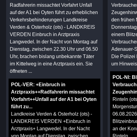
Radfahrerin missachtet Vorfahrt Unfall
Verbraucherm
auf der A1 bei Oyten führt zu erheblichen
Zeugenhinwei
Verkehrsbehinderungen Landkreise
den frühen
Verden & Osterholz (ots) - LANDKREIS
Donnerstags
VERDEN Einbruch in Arztpraxis
einem Blitz
Langwedel. In der Nacht von Montag auf
Verbraucher
Dienstag, zwischen 22.30 Uhr und 06.50
Adenauer-S
Uhr, brachen bislang unbekannte Täter
Die Polizei
im Kittelweg in eine Arztpraxis ein. Sie
um Hinweise
öffneten ...
POL-NI: Bl
POL-VER: +Einbruch in
Verbrauche
Arztpraxis++Radfahrerin missachtet
Zeugenhi
Vorfahrt++Unfall auf der A1 bei Oyten
Rinteln (ots
führt zu...
Morgenstun
Landkreise Verden & Osterholz (ots) -
06.08.2026,
LANDKREIS VERDEN +Einbruch in
Blitzeinbr
Arztpraxis+ Langwedel. In der Nacht
an der Kon
von Montag auf Dienstag, zwischen
Rinteln...