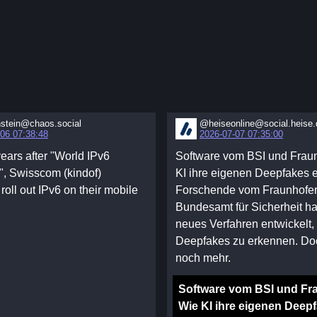
nstein@chaos.social
@heiseonline@social.heise.
06 07:38:48
2026-07-07 07:35:00
years after "World IPv6
Software vom BSI und Fraun
, Swisscom (kindof)
KI ihre eigenen Deepfakes e
roll out IPv6 on their mobile
Forschende vom Fraunhofer-
Bundesamt für Sicherheit h
neues Verfahren entwickelt,
Deepfakes zu erkennen. Doc
noch mehr.
Software vom BSI und Fr
Wie KI ihre eigenen Deep