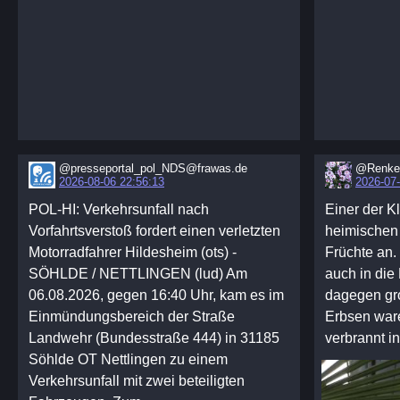
@presseportal_pol_NDS@frawas.de
@RenkeS
2026-08-06 22:56:13
2026-07-
POL-HI: Verkehrsunfall nach
Einer der K
Vorfahrtsverstoß fordert einen verletzten
heimischen 
Motorradfahrer Hildesheim (ots) -
Früchte an.
SÖHLDE / NETTLINGEN (lud) Am
auch in die
06.08.2026, gegen 16:40 Uhr, kam es im
dagegen gr
Einmündungsbereich der Straße
Erbsen ware
Landwehr (Bundesstraße 444) in 31185
verbrannt in
Söhlde OT Nettlingen zu einem
Verkehrsunfall mit zwei beteiligten