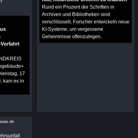
n
Rund ein Prozent der Schriften in
Archiven und Bibliotheken sind
verschlüsselt. Forscher entwickeln neue
aus
KI-Systeme, um vergessene
n
Geheimnisse offenzulegen.
Vorfahrt
LANDKREIS
rogebäude+
Dienstag, 17
r, kam es in
awas.de
hrsunfall