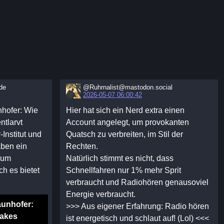
de
@Ruhrnalist@mastodon.social
2026-05-07 06:00:42
hofer: Wie
Hier hat sich ein Nerd extra einen
ntlarvt
Account angelegt, um provokanten
Institut und
Quatsch zu verbreiten, im Stil der
aben ein
Rechten.
 um
Natürlich stimmt es nicht, dass
h es bietet
Schnellfahren nur 1% mehr Sprit
verbraucht und Radiohören genausoviel
Energie verbraucht.
aunhofer:
>>> Aus eigener Erfahrung: Radio hören
fakes
ist energetisch und schlaut auf! (Lol) <<<