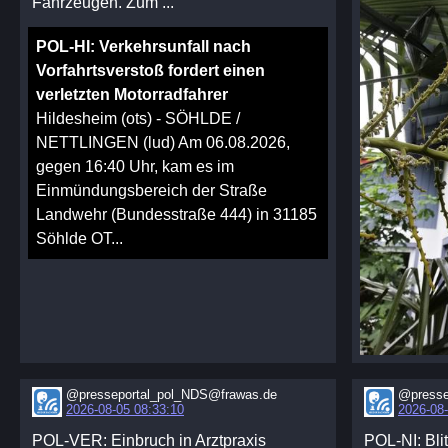
Fahrzeugen. Zum ...
POL-HI: Verkehrsunfall nach
Vorfahrtsverstoß fordert einen
verletzten Motorradfahrer
Hildesheim (ots) - SÖHLDE /
NETTLINGEN (lud) Am 06.08.2026,
gegen 16:40 Uhr, kam es im
Einmündungsbereich der Straße
Landwehr (Bundesstraße 444) in 31185
Söhlde OT...
@presseportal_pol_NDS@frawas.de
@presse
2026-08-05 08:33:10
2026-08-
POL-VER: Einbruch in Arztpraxis
POL-NI: Bli