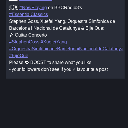
🇺🇦
#NowPlaying
on BBCRadio3's
#EssentialClassics
Stephen Goss, Xuefei Yang, Orquestra Simfònica de
Barcelona i Nacional de Catalunya & Eije Oue:
🎵 Guitar Concerto
#StephenGoss
#XuefeiYang
#OrquestraSimfònicadeBarcelonaiNacionaldeCatalunya
#EijeOue
Please 🔁 BOOST to share what you like
- your followers don't see if you ⭐ favourite a post