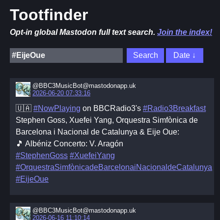
Tootfinder
Opt-in global Mastodon full text search.
Join the index!
@BBC3MusicBot@mastodonapp.uk
2026-06-20 07:33:16
🇺🇦
#NowPlaying
on BBCRadio3's
#Radio3Breakfast
Stephen Goss, Xuefei Yang, Orquestra Simfònica de
Barcelona i Nacional de Catalunya & Eije Oue:
🎵 Albéniz Concerto: V. Aragón
#StephenGoss
#XuefeiYang
#OrquestraSimfònicadeBarcelonaiNacionaldeCatalunya
#EijeOue
@BBC3MusicBot@mastodonapp.uk
2026-06-16 11:10:14