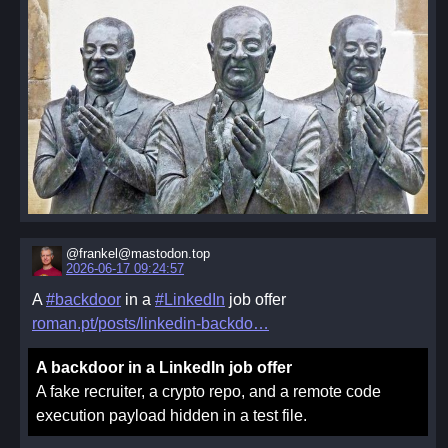
@frankel@mastodon.top
2026-06-17 09:24:57
A
#backdoor
in a
#LinkedIn
job offer
roman.pt/posts/linkedin-backdo
A backdoor in a LinkedIn job offer
A fake recruiter, a crypto repo, and a remote code
execution payload hidden in a test file.