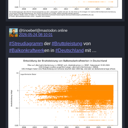
@tinoeberl@mastodon.online
2026-05-24 08:10:01
#Streudiagramm
der
#Bruttoleistung
von
#Balkonkraftwerk
​en in
#Deutschland
mit …