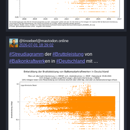
@tinoeberl@mastodon.online
2026-07-01 18:29:02
#Streudiagramm
der
#Bruttoleistung
von
#Balkonkraftwerk
​en in
#Deutschland
mit …