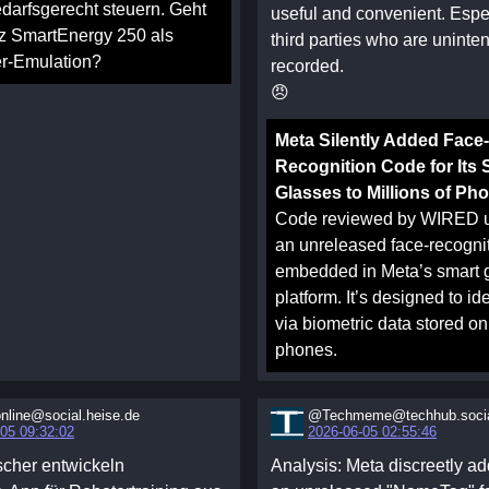
darfsgerecht steuern. Geht
useful and convenient. Espec
tz SmartEnergy 250 als
third parties who are uninten
r-Emulation?
recorded.
😠
Meta Silently Added Face-
Recognition Code for Its 
Glasses to Millions of Ph
Code reviewed by WIRED 
an unreleased face-recogni
embedded in Meta’s smart 
platform. It’s designed to id
via biometric data stored on
phones.
nline@social.heise.de
@Techmeme@techhub.soci
05 09:32:02
2026-06-05 02:55:46
scher entwickeln
Analysis: Meta discreetly a