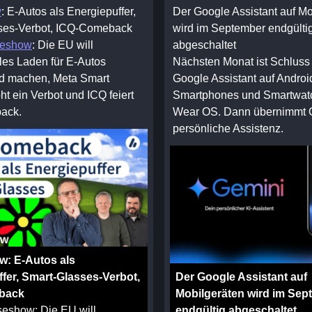
w
: E-Autos als Energiepuffer,
Der Google Assistant auf Mo
ses-Verbot, ICQ-Comeback
wird im September endgülti
seshow
: Die EU will
abgeschaltet
ales Laden für E-Autos
Nächsten Monat ist Schluss
nd machen, Meta Smart
Google Assistant auf Androi
ht ein Verbot und ICQ feiert
Smartphones und Smartwatc
ack.
Wear OS. Dann übernimmt G
persönliche Assistenz.
w: E-Autos als
fer, Smart-Glasses-Verbot,
Der Google Assistant auf
back
Mobilgeräten wird im Sep
seshow: Die EU will
endgültig abgeschaltet