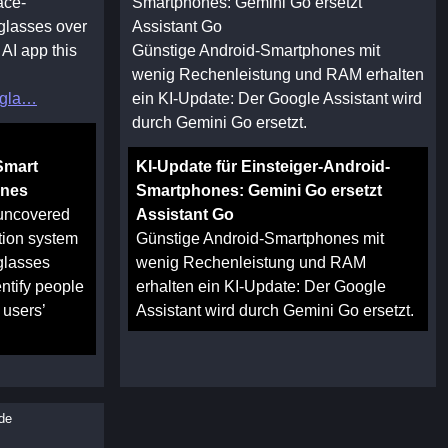
ace-
Smartphones: Gemini Go ersetzt
 glasses over
Assistant Go
 AI app this
Günstige Android-Smartphones mit
wenig Rechenleistung und RAM erhalten
gla
ein KI-Update: Der Google Assistant wird
durch Gemini Go ersetzt.
Smart
KI-Update für Einsteiger-Android-
ones
Smartphones: Gemini Go ersetzt
uncovered
Assistant Go
tion system
Günstige Android-Smartphones mit
glasses
wenig Rechenleistung und RAM
entify people
erhalten ein KI-Update: Der Google
 users’
Assistant wird durch Gemini Go ersetzt.
de