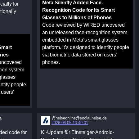
Meta Silently Added Face-
ially for
Recognition Code for Its Smart
tionally
Glasses to Millions of Phones
Code reviewed by WIRED uncovered
an unreleased face-recognition system
embedded in Meta’s smart glasses
Smart
platform. It’s designed to identify people
ones
via biometric data stored on users’
uncovered
phones.
tion system
glasses
entify people
 users’
al
@heiseonline@social.heise.de
2026-06-05 10:49:01
dded code for
KI-Update für Einsteiger-Android-