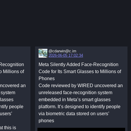
@cdarwin@c.im
2026-06-05 17:02:34
Recognition
Meta Silently Added Face-Recognition
 Millions of
Code for Its Smart Glasses to Millions of
Phones
ncovered an
Code reviewed by WIRED uncovered an
n system
unreleased face-recognition system
lasses
embedded in Meta’s smart glasses
ntify people
platform. It’s designed to identify people
users’
via biometric data stored on users’
phones
 this is