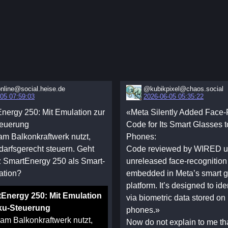
nline@social.heise.de
@kubikpixel@chaos.social
05 07:59:03
2026-06-05 05:35:22
Energy 250: Mit Emulation zur
«Meta Silently Added Face-
euerung
Code for Its Smart Glasses to
m Balkonkraftwerk nutzt,
Phones:
darfsgerecht steuern. Geht
Code reviewed by WIRED u
tz SmartEnergy 250 als Smart-
unreleased face-recognitio
ation?
embedded in Meta’s smart g
platform. It’s designed to ide
tEnergy 250: Mit Emulation
via biometric data stored on 
ku-Steuerung
phones.»
am Balkonkraftwerk nutzt,
Now do not explain to me that