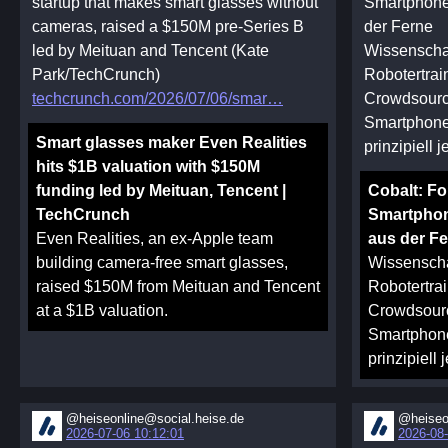
startup that makes smart glasses without
Smartphone-
cameras, raised a $150M pre-Series B
der Ferne
led by Meituan and Tencent (Kate
Wissenschaf
Park/TechCrunch)
Robotertrai
techcrunch.com/2026/07/06/smar
Crowdsourc
Smartphone 
Smart glasses maker Even Realities
prinzipiell 
hits $1B valuation with $150M
funding led by Meituan, Tencent |
Cobalt: Fo
TechCrunch
Smartphon
Even Realities, an ex-Apple team
aus der F
building camera-free smart glasses,
Wissenscha
raised $150M from Meituan and Tencent
Robotertra
at a $1B valuation.
Crowdsourc
Smartphone
prinzipiell
@heiseonline@social.heise.de
@heiseo
2026-07-06 10:12:01
2026-08-