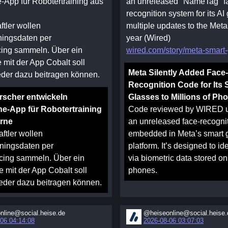
App für Robotertraining aus
an unreleased "NameTag" f
recognition system for its AI
tler wollen
multiple updates to the Meta
ningsdaten per
year (Wired)
ing sammeln. Über ein
wired.com/story/meta-smart-
mit der App Cobalt soll
Meta Silently Added Face-
jeder dazu beitragen können.
Recognition Code for Its 
rscher entwickeln
Glasses to Millions of Ph
e-App für Robotertraining
Code reviewed by WIRED 
erne
an unreleased face-recogni
ftler wollen
embedded in Meta’s smart 
iningsdaten per
platform. It’s designed to id
ing sammeln. Über ein
via biometric data stored on
 mit der App Cobalt soll
phones.
 jeder dazu beitragen können.
nline@social.heise.de
@heiseonline@social.heise.
06 04:14:08
2026-08-06 03:07:03