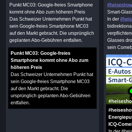
Punkt MC03: Google-freies Smartphone
#heisesho
kommt ohne Abo zum höheren Preis
Smart-Glas
Das Schweizer Unternehmen Punkt hat
In der
#hei
sein Google-freies Smartphone MC03
bidirektion
auf den Markt gebracht. Die ursprünglich
verpflichte
geplanten Abo-Gebühren entfallen.
Glasses dro
sein Comeb
Punkt MC03: Google-freies
Smartphone kommt ohne Abo zum
höheren Preis
Das Schweizer Unternehmen Punkt hat
sein Google-freies Smartphone MC03
auf den Markt gebracht. Die
ursprünglich geplanten Abo-Gebühren
entfallen.
#heisesho
Energiepuf
ICQ-Come
In der #hei