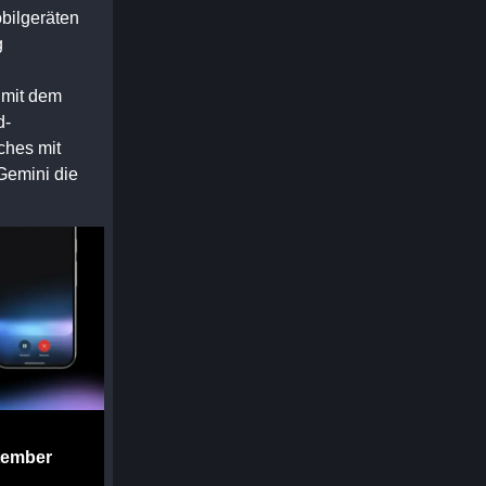
bilgeräten
g
 mit dem
d-
hes mit
emini die
tember