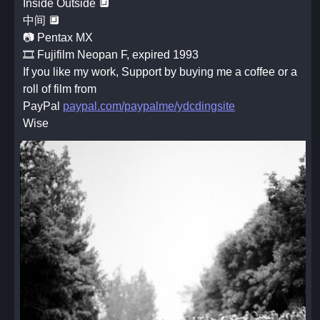
Inside Outside 🔲
中间 🔲
📷 Pentax MX
🎞️ Fujifilm Neopan F, expired 1993
If you like my work, Support by buying me a coffee or a
roll of film from
PayPal
paypal.com/paypalme/ydcdingsite
Wise