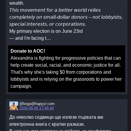
wealth.
𝘛𝘩𝘪𝘴 𝘮𝘰𝘷𝘦𝘮𝘦𝘯𝘵 𝘧𝘰𝘳 𝘢 𝘣𝘦𝘵𝘵𝘦𝘳 𝘸𝘰𝘳𝘭𝘥 𝘳𝘦𝘭𝘪𝘦𝘴
𝘤𝘰𝘮𝘱𝘭𝘦𝘵𝘦𝘭𝘺 𝘰𝘯 𝘴𝘮𝘢𝘭𝘭-𝘥𝘰𝘭𝘭𝘢𝘳 𝘥𝘰𝘯𝘰𝘳𝘴 – 𝘯𝘰𝘵 𝘭𝘰𝘣𝘣𝘺𝘪𝘴𝘵𝘴,
𝘴𝘱𝘦𝘤𝘪𝘢𝘭 𝘪𝘯𝘵𝘦𝘳𝘦𝘴𝘵𝘴, 𝘰𝘳 𝘤𝘰𝘳𝘱𝘰𝘳𝘢𝘵𝘪𝘰𝘯𝘴.
My primary election is on June 23rd
— and I'm facing t…
Donate to AOC!
Alexandria is fighting for progressive policies that can
help create social, racial, and economic justice for all.
That's why she's taking $0 from corporations and
lobbyists and is relying on the grassroots to power her
campaign.
@bogo@hapyyr.com
2026-08-09 17:48:44
До няколко седмици ще излезе първата ми
електронна книга с кратки разкази.