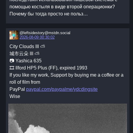
помощью костыля в виде второй операционки?
Почему бы тогда просто не польз…
@leftsidestory@mstdn.social
2026-08-09 00:30:02
City Clouds III ⛅️
城市云朵 III ⛅️
📷 Yashica 635
🎞️ Ilford HP5 Plus (FF), expired 1993
If you like my work, Support by buying me a coffee or a
roll of film from
PayPal
paypal.com/paypalme/ydcdingsite
Wise