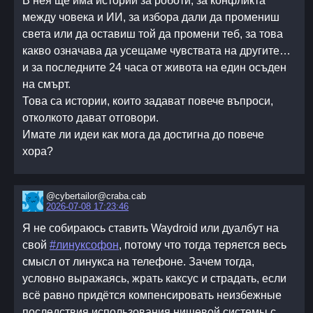
В нея ще има истории за роботи, за конфликта
между човека и ИИ, за избора дали да промениш
света или да оставиш той да промени теб, за това
какво означава да усещаме чувствата на другите…
и за последните 24 часа от живота на един осъден
на смърт.
Това са истории, които задават повече въпроси,
отколкото дават отговори.
Имате ли идеи как мога да достигна до повече
хора?
@cybertailor@craba.cab
2026-07-08 17:23:46
Я не собираюсь ставить Waydroid или дуалбут на
свой
#линуксофон
, потому что тогда теряется весь
смысл от линукса на телефоне. Зачем тогда,
условно выражаясь, жрать каксус и страдать, если
всё равно придётся компенсировать неизбежные
последствия использования нишевой системы с