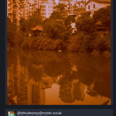
@leftsidestory@mstdn.social