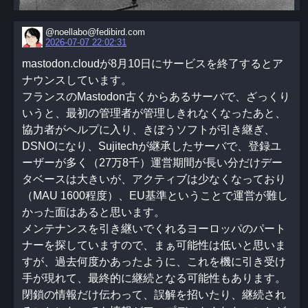
@noellabo@fedibird.com
2026-07-07 22:02:31
mastodon.cloudが8月10日にサービスを終了するとア
ナウンスしています。
フランスのMastodon古くからあるサーバで、ざっくり
いうと、最初の管理者が管理しきれなくなったあと、
協力者がヘルプに入り、きぼうソフトが引き継ぎ、
DSNOになり、Sujitechが継承したサーバで、登録ユ
ーザーが多く（27万8千）運営期間が長い分だけデー
タベースは大きいが、アクティブは少なくなっており
（MAU 1600程度）、EU基準ということで運営が難し
かった面はあると思います。
メンテナンスを引き継いでくれるヨーロッパのパート
ナーを探していますので、まぁ可能性は低いと思いま
すが、過去何度かあったように、これを機に引き受け
手が現れて、最終的に継続となる可能性もあります。
閉鎖の情報だけ伝わって、誤解を招いたり、継続され