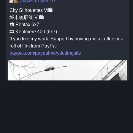
2026-05-10 00:30:00
City Silhouettes V🏙️
城市轮廓线 V 🏙️
📷 Pentax 6x7
🎞️ Kentmere 400 (6x7)
If you like my work, Support by buying me a coffee or a
roll of film from PayPal
paypal.com/paypalme/ydcdingsite