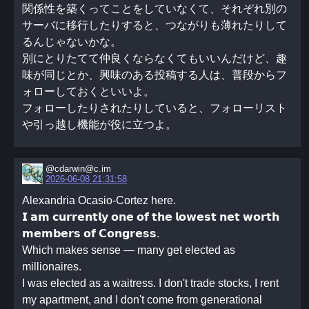
関係性を築くってことをしていなくて、それぞれ別の
サーバに移行したりすると、つながりも薄れたりして
るんじゃないかな。
別にとりたてて仲良くならなくてもいいんだけど、趣
味が同じとか、興味のある投稿する人は、普段からフ
ォローしておくといいよ。
フォローしたりされたりしていると、フォローリスト
や引っ越し機能が役に立つよ。
@cdarwin@c.im
2026-06-08 21:31:58
Alexandria Ocasio-Cortez here.
𝗜 𝗮𝗺 𝗰𝘂𝗿𝗿𝗲𝗻𝘁𝗹𝘆 𝗼𝗻𝗲 𝗼𝗳 𝘁𝗵𝗲 𝗹𝗼𝘄𝗲𝘀𝘁 𝗻𝗲𝘁 𝘄𝗼𝗿𝘁𝗵
𝗺𝗲𝗺𝗯𝗲𝗿𝘀 𝗼𝗳 𝗖𝗼𝗻𝗴𝗿𝗲𝘀𝘀.
Which makes sense — many get elected as
millionaires.
I was elected as a waitress. I don't trade stocks, I rent
my apartment, and I don't come from generational