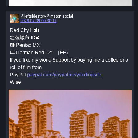
@leftsidestory@mstdn.social
2026-07-09 00:30:11
Red City II 🌆
红色城市 II 🌆
📷 Pentax MX
🎞️ Harman Red 125 （FF）
If you like my work, Support by buying me a coffee or a
roll of film from
PayPal
paypal.com/paypalme/ydcdingsite
Wise